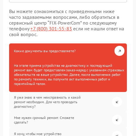
Вы можете ознакомиться с приведенными ниже
часто задаваемыми вопросами, либо обратиться в
сервисный центр “FIX-PowerCom” по следующему
телефону
+7 (800) 301-55-83
если не нашли ответ на
свой вопрос.
Какие документы вы предоставляете?
На этапе приема устройства на диагностику и последующий
ремонт вам будет предоставлен заказ-наряд с указанием страховых
обязательств на ваше устройство. Далее, после выполнения работ
по ремонту техники, вы получите акт выполненных работ и
гарантийный талон.
Я уже знаю в чем неисправность и какой
ремонт необходим. Для чего проводить
диагностику?
Мне нужен срочный ремонт. Сможете
сделать?
Я хочу, чтобы мое устройство