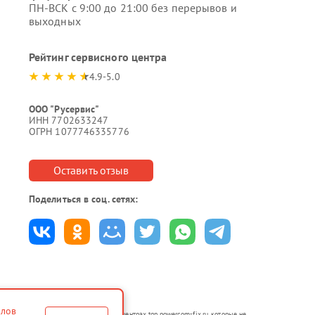
ПН-ВСК с 9:00 до 21:00 без перерывов и
выходных
Рейтинг сервисного центра
4.9-5.0
ООО "Русервис"
ИНН 7702633247
ОГРН 1077746335776
Оставить отзыв
Поделиться в соц. сетях:
йлов
аются в неавторизованных сервисных центрах tgn.powercom-fix.ru, которые не