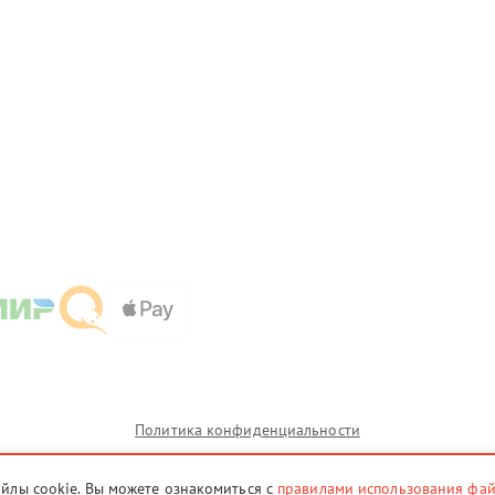
Политика конфиденциальности
айлы cookie. Вы можете ознакомиться с
правилами использования фа
ии которых сервисные центры tgn.powercom-fix.ru предоставляют услуги по ремонту. Услуги оказыв