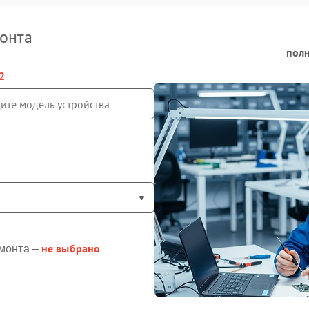
онта
полн
2
не выбрано
монта –