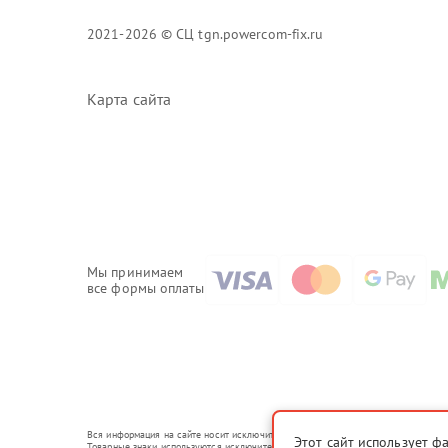
2021-2026 © СЦ tgn.powercom-fix.ru
Карта сайта
Мы принимаем
все формы оплаты
Вся информация на сайте носит исключительно справочный характер.
Этот сайт использует ф
Товарные знаки используются исключительно для описания устройств, в отношен