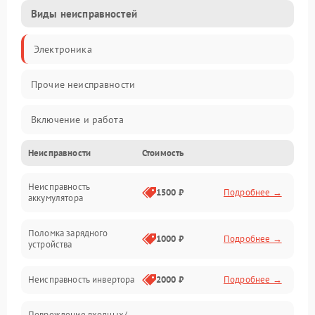
Виды неисправностей
Электроника
Прочие неисправности
Включение и работа
Неисправности
Стоимость
Работа с нагрузкой
Неисправность
Звук и индикация
1500 ₽
Подробнее →
аккумулятора
Питание и режимы
Поломка зарядного
1000 ₽
Подробнее →
устройства
Интерфейсы и связь
Неисправность инвертора
2000 ₽
Подробнее →
Температура и эксплуатация
Повреждение входных/