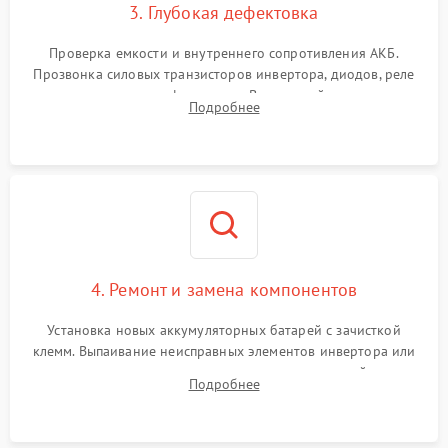
3. Глубокая дефектовка
Поломка системы защиты
1000 ₽
Подробнее →
от перегрузок
Проверка емкости и внутреннего сопротивления АКБ.
Прозвонка силовых транзисторов инвертора, диодов, реле
Неисправность системы
переключения и трансформатора. Визуальный поиск вздутых
Подробнее
защиты от короткого
1500 ₽
Подробнее →
конденсаторов и прогаров на печатной плате.
замыкания
Повреждение системы
1000 ₽
Подробнее →
защиты от перегрева
Неисправность системы
защиты от
1500 ₽
Подробнее →
перенапряжения
4. Ремонт и замена компонентов
Установка новых аккумуляторных батарей с зачисткой
клемм. Выпаивание неисправных элементов инвертора или
цепи зарядки и монтаж новых радиодеталей.
Подробнее
Восстановление поврежденных токоведущих дорожек и
замена реле.