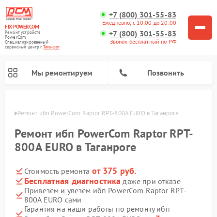
+7 (800) 301-55-83
Ежедневно, с 10:00 до 20:00
FIX-POWERCOM
+7 (800) 301-55-83
Ремонт устройств
PowerCom
Звонок бесплатный по РФ
Специализированный
cервисный центр г.
Таганрог
Мы ремонтируем
Позвонить
нроге
Ремонт ибп PowerCom Raptor RPT-800A EURO в Таганроге
Ремонт ибп PowerCom Raptor RPT-
800A EURO в Таганроге
от 375 руб.
Стоимость ремонта
Бесплатная диагностика
даже при отказе
Привезем и увезем ибп PowerCom Raptor RPT-
800A EURO сами
Гарантия на наши работы по ремонту ибп