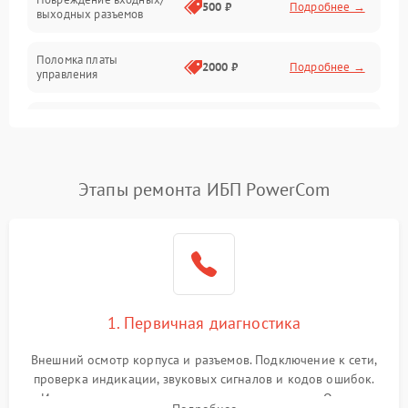
500 ₽
Подробнее →
выходных разъемов
Механические повреждения
Поломка платы
Механика
2000 ₽
Подробнее →
управления
Неисправность
3000 ₽
Подробнее →
трансформатора
Повреждение
Этапы ремонта ИБП PowerCom
500 ₽
Подробнее →
конденсаторов
Поломка предохранителя
100 ₽
Подробнее →
Неисправность системы
1000 ₽
Подробнее →
охлаждения
1. Первичная диагностика
Неисправность
500 ₽
Подробнее →
Внешний осмотр корпуса и разъемов. Подключение к сети,
индикаторов
проверка индикации, звуковых сигналов и кодов ошибок.
Измерение входного и выходного напряжения. Оценка
Поломка фильтров