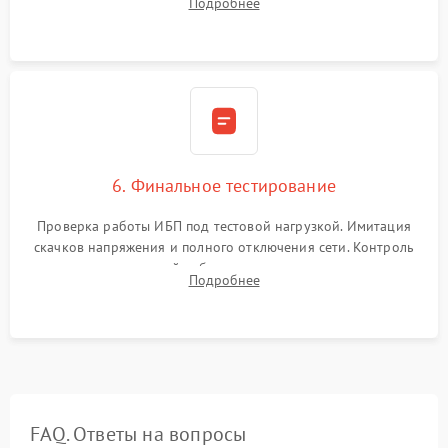
Подробнее
срабатывания AVR и сброса счетчиков старения АКБ.
6. Финальное тестирование
Проверка работы ИБП под тестовой нагрузкой. Имитация
скачков напряжения и полного отключения сети. Контроль
времени автономной работы, температурного режима и
Подробнее
корректности формы выходного сигнала.
FAQ. Ответы на вопросы