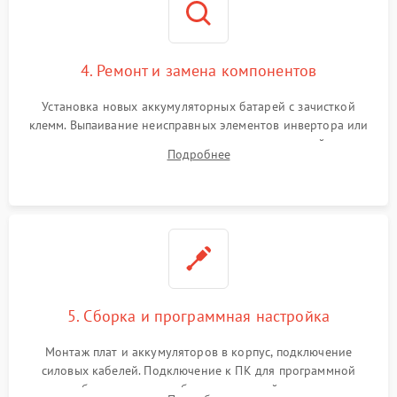
4. Ремонт и замена компонентов
Установка новых аккумуляторных батарей с зачисткой
клемм. Выпаивание неисправных элементов инвертора или
цепи зарядки и монтаж новых радиодеталей.
Подробнее
Восстановление поврежденных токоведущих дорожек и
замена реле.
5. Сборка и программная настройка
Монтаж плат и аккумуляторов в корпус, подключение
силовых кабелей. Подключение к ПК для программной
калибровки констант батареи, настройки порогов