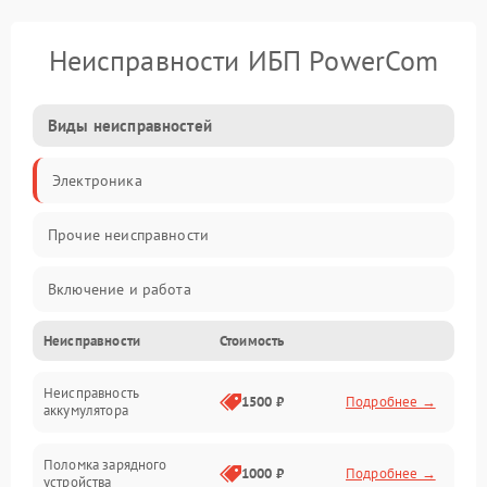
Неисправности ИБП PowerCom
Виды неисправностей
Электроника
Прочие неисправности
Включение и работа
Неисправности
Стоимость
Работа с нагрузкой
Неисправность
Звук и индикация
1500 ₽
Подробнее →
аккумулятора
Питание и режимы
Поломка зарядного
1000 ₽
Подробнее →
устройства