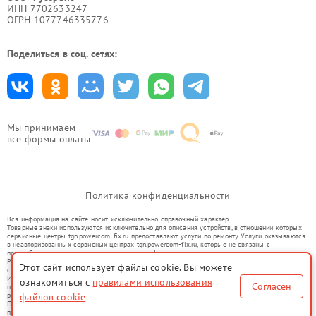
ИНН 7702633247
ОГРН 1077746335776
Поделиться в соц. сетях:
Мы принимаем
все формы оплаты
Политика конфиденциальности
Вся информация на сайте носит исключительно справочный характер.
Товарные знаки используются исключительно для описания устройств, в отношении которых
сервисные центры tgn.powercom-fix.ru предоставляют услуги по ремонту. Услуги оказываются
в неавторизованных сервисных центрах tgn.powercom-fix.ru, которые не связаны с
правообладателями товарных знаков или их официальными представителями.
Ремонт осуществляется для устройств, уже введенных в гражданский оборот в соответствии
Этот сайт использует файлы cookie. Вы можете
со статьей 1487 ГК РФ.
Использование товарных знаков не преследует цели индивидуализации услуг или введения
ознакомиться с
правилами использования
Согласен
потребителей в заблуждение, а служит для информирования о предоставляемых услугах по
ремонту техники указанных брендов.
файлов cookie
Представленная на сайте информация не является публичной офертой, определяемой
положениями Статьи 437(2) Гражданского кодекса РФ