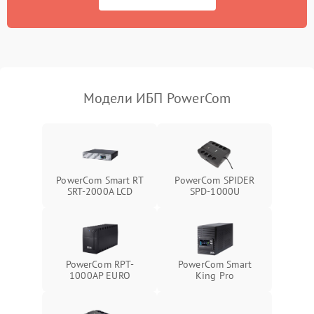
Неисправность
500 ₽
Подробнее →
индикаторов
Поломка фильтров
1000 ₽
Подробнее →
(EMI/EMC)
Модели ИБП PowerCom
Неисправность системы
1500 ₽
Подробнее →
защиты
Неисправность системы
2000 ₽
Подробнее →
стабилизации
PowerCom Smart RT
PowerCom SPIDER
SRT-2000A LCD
SPD-1000U
Поломка системы
автоматического
1500 ₽
Подробнее →
переключения
Неисправность системы
PowerCom RPT-
PowerCom Smart
1500 ₽
Подробнее →
мониторинга
1000AР EURO
King Pro
Повреждение внутренних
500 ₽
Подробнее →