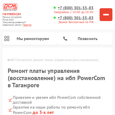
+7 (800) 301-55-83
Ежедневно, с 10:00 до 20:00
FIX-POWERCOM
+7 (800) 301-55-83
Ремонт устройств
PowerCom
Звонок бесплатный по РФ
Специализированный
cервисный центр г.
Таганрог
Мы ремонтируем
Позвонить
нроге
ИБП PowerCom ремонт платы управления (восстановление)
Ремонт платы управления
(восстановление) на ибп PowerCom
в Таганроге
Привезем и увезем ибп PowerCom собственной
доставкой
Гарантия на наши работы по ремонту ибп
до 3-х лет
PowerCom