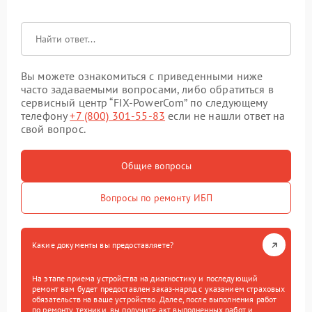
Вы можете ознакомиться с приведенными ниже
часто задаваемыми вопросами, либо обратиться в
сервисный центр “FIX-PowerCom” по следующему
телефону
+7 (800) 301-55-83
если не нашли ответ на
свой вопрос.
Общие вопросы
Вопросы по ремонту ИБП
Какие документы вы предоставляете?
На этапе приема устройства на диагностику и последующий
ремонт вам будет предоставлен заказ-наряд с указанием страховых
обязательств на ваше устройство. Далее, после выполнения работ
по ремонту техники, вы получите акт выполненных работ и