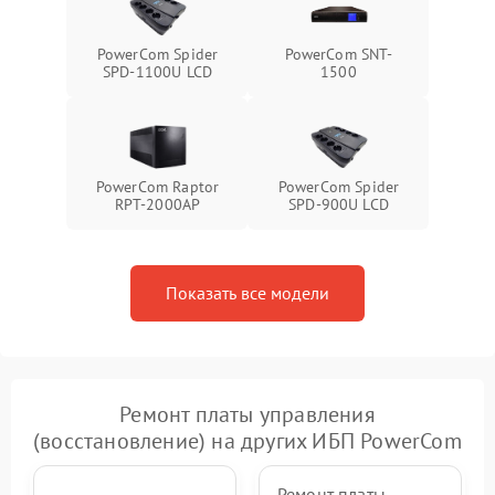
проводов
PowerCom Spider
PowerCom SNT-
Неисправность системы
SPD-1100U LCD
1500
1500 ₽
Подробнее →
зарядки
Поломка системы защиты
1000 ₽
Подробнее →
от перегрузок
PowerCom Raptor
PowerCom Spider
RPT-2000AP
SPD-900U LCD
Неисправность системы
защиты от короткого
1500 ₽
Подробнее →
замыкания
Показать все модели
Повреждение системы
1000 ₽
Подробнее →
защиты от перегрева
Неисправность системы
защиты от
1500 ₽
Подробнее →
перенапряжения
Ремонт платы управления
(восстановление) на других ИБП PowerCom
Ремонт платы