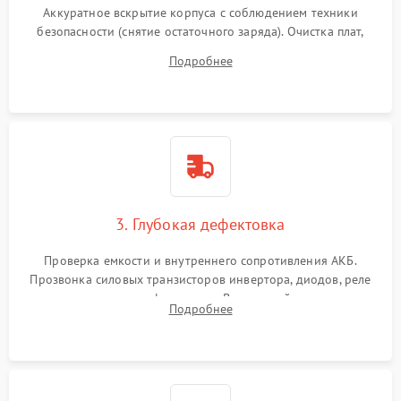
Аккуратное вскрытие корпуса с соблюдением техники
безопасности (снятие остаточного заряда). Очистка плат,
радиаторов и кулеров от пыли с помощью сжатого воздуха
Подробнее
и кистей для предотвращения перегрева и замыканий.
3. Глубокая дефектовка
Проверка емкости и внутреннего сопротивления АКБ.
Прозвонка силовых транзисторов инвертора, диодов, реле
переключения и трансформатора. Визуальный поиск вздутых
Подробнее
конденсаторов и прогаров на печатной плате.