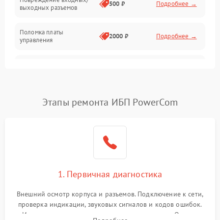
500 ₽
Подробнее →
выходных разъемов
Механические повреждения
Поломка платы
Механика
2000 ₽
Подробнее →
управления
Неисправность
3000 ₽
Подробнее →
трансформатора
Повреждение
Этапы ремонта ИБП PowerCom
500 ₽
Подробнее →
конденсаторов
Поломка предохранителя
100 ₽
Подробнее →
Неисправность системы
1000 ₽
Подробнее →
охлаждения
1. Первичная диагностика
Неисправность
500 ₽
Подробнее →
Внешний осмотр корпуса и разъемов. Подключение к сети,
индикаторов
проверка индикации, звуковых сигналов и кодов ошибок.
Измерение входного и выходного напряжения. Оценка
Поломка фильтров