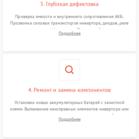
3. Глубокая дефектовка
Поломка системы защиты
1000 ₽
Подробнее →
от перегрузок
Проверка емкости и внутреннего сопротивления АКБ.
Прозвонка силовых транзисторов инвертора, диодов, реле
Неисправность системы
переключения и трансформатора. Визуальный поиск вздутых
Подробнее
защиты от короткого
1500 ₽
Подробнее →
конденсаторов и прогаров на печатной плате.
замыкания
Повреждение системы
1000 ₽
Подробнее →
защиты от перегрева
Неисправность системы
защиты от
1500 ₽
Подробнее →
перенапряжения
4. Ремонт и замена компонентов
Установка новых аккумуляторных батарей с зачисткой
клемм. Выпаивание неисправных элементов инвертора или
цепи зарядки и монтаж новых радиодеталей.
Подробнее
Восстановление поврежденных токоведущих дорожек и
замена реле.