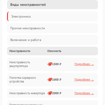
Виды неисправностей
Электроника
Прочие неисправности
Включение и работа
Неисправности
Стоимость
Работа с нагрузкой
Неисправность
Звук и индикация
1500 ₽
Подробнее →
аккумулятора
Питание и режимы
Поломка зарядного
1000 ₽
Подробнее →
устройства
Интерфейсы и связь
Неисправность инвертора
2000 ₽
Подробнее →
Температура и эксплуатация
Повреждение входных/